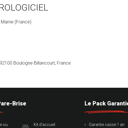
ROLOGICIEL
r Marne (France)
92100 Boulogne-Billancourt, France
Pare-Brise
Le Pack Garanti
te ou
Kit d'accueil
Garantie casse 1 an